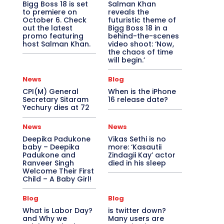
Bigg Boss 18 is set
Salman Khan
to premiere on
reveals the
October 6. Check
futuristic theme of
out the latest
Bigg Boss 18 in a
promo featuring
behind-the-scenes
host Salman Khan.
video shoot: ‘Now,
the chaos of time
will begin.’
News
Blog
CPI(M) General
When is the iPhone
Secretary Sitaram
16 release date?
Yechury dies at 72
News
News
Deepika Padukone
Vikas Sethi is no
baby – Deepika
more: ‘Kasautii
Padukone and
Zindagii Kay’ actor
Ranveer Singh
died in his sleep
Welcome Their First
Child – A Baby Girl!
Blog
Blog
What is Labor Day?
is twitter down?
and Why we
Many users are