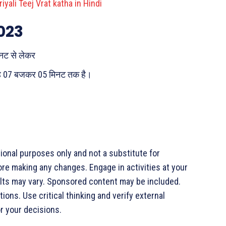
yali Teej Vrat katha in Hindi
2023
िनट से लेकर
 सुबह 07 बजकर 05 मिनट तक है।
tional purposes only and not a substitute for
ore making any changes. Engage in activities at your
esults may vary. Sponsored content may be included.
ons. Use critical thinking and verify external
r your decisions.