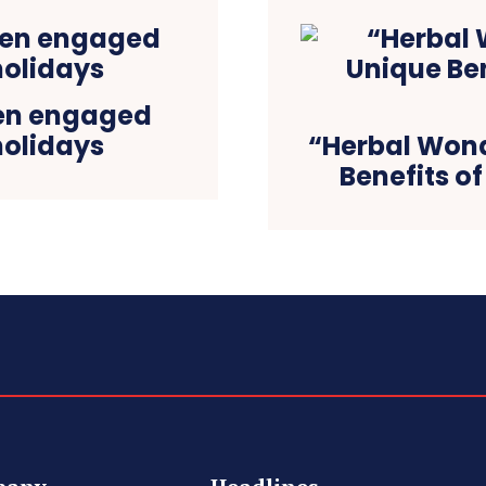
ren engaged
holidays
“Herbal Wond
Benefits o