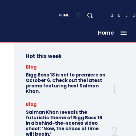
HOME
Home
Hot this week
Blog
Bigg Boss 18 is set to premiere on
October 6. Check out the latest
promo featuring host Salman
Khan.
Blog
Salman Khan reveals the
futuristic theme of Bigg Boss 18
in a behind-the-scenes video
shoot: ‘Now, the chaos of time
will begin.’