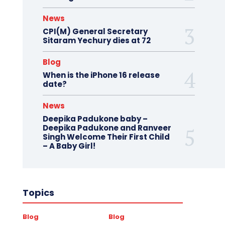
News
CPI(M) General Secretary
Sitaram Yechury dies at 72
Blog
When is the iPhone 16 release
date?
News
Deepika Padukone baby –
Deepika Padukone and Ranveer
Singh Welcome Their First Child
– A Baby Girl!
Topics
Blog
Blog